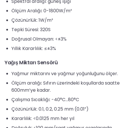
Spektral aralığı: güneş ışığı
Ölçüm Aralığı: 0-1800W/m²
Çözünürlük: 1W/m²
Tepki Süresi: 320S
Doğrusal Olmayan: <±3%
Yıllık Kararlılık: ≤±3%
Yağış Miktarı Sensörü
Yağmur miktarını ve yağmur yoğunluğunu ölçer.
Ölçüm aralığı: Sıfırın üzerindeki koşullarda saatte
600mm’ye kadar.
Çalışma Sıcaklığı: -40°C…80°C
Çözünürlük: 0.1, 0.2, 0.25 mm (0.01”)
Kararlılık: <0.0125 mm her yıl
Doğruluk: <100 mm/saat yağmur oranlarında