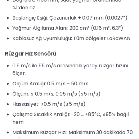
%1’den az
Başlangıç Eşiği: Çözünürlük + 0.07 mm (0.0027”)
Yağmur Algılama Alanı: 200 cm² (0.16 m², 6.3”)
Kablosuz Ağ Uyumluluğu: Tüm bölgeler LoRaWAN
Rüzgar Hız Sensörü
0.5 m/s ile 55 m/s arasındaki yatay rüzgar hızını
ölçer.
Ölçüm Aralığı: 0.5 m/s – 50 m/s
Ölçüm: ≤ 0.5 m/s, 0.05 m/s (≤5 m/s)
Hassasiyet: ±0.5 m/s (≤5 m/s)
Çalışma Sıcaklık Aralığı: -20 … +85°C, ≤95% bağıl
nem
Maksimum Rüzgar Hızı: Maksimum 30 dakikada 70