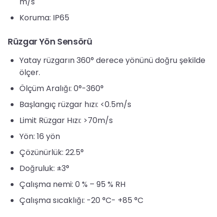
m/s
Koruma: IP65
Rüzgar Yön Sensörü
Yatay rüzgarın 360° derece yönünü doğru şekilde
ölçer.
Ölçüm Aralığı: 0°-360°
Başlangıç rüzgar hızı: <0.5m/s
Limit Rüzgar Hızı: >70m/s
Yön: 16 yön
Çözünürlük: 22.5°
Doğruluk: ±3°
Çalışma nemi: 0 % – 95 % RH
Çalışma sıcaklığı: -20 °C- +85 °C