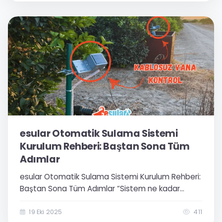
sulama...
esular Otomatik Sulama Sistemi
Kurulum Rehberi: Baştan Sona Tüm
Adımlar
esular Otomatik Sulama Sistemi Kurulum Rehberi:
Baştan Sona Tüm Adımlar “Sistem ne kadar
karmaşık? Ben kurabılır miyim? Teknik bilgim yok,
nasıl başlayacağım?” Ahmet Bey, Adana’da 150
19 Eki 2025
411