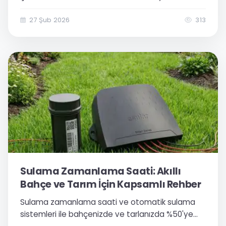
sulama teknolojilerini keşfedin. Su tasarrufu ve
verimli bahçe bakımı için kapsamlı uzman rehberi.
27 Şub 2026
313
Sulama Zamanlama Saati: Akıllı
Bahçe ve Tarım İçin Kapsamlı Rehber
Sulama zamanlama saati ve otomatik sulama
sistemleri ile bahçenizde ve tarlanızda %50'ye