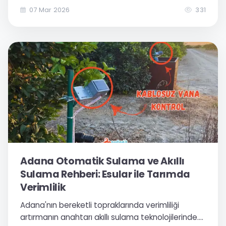
su tasarrufu ve otomasyon rehberi.
07 Mar 2026
331
Adana Otomatik Sulama ve Akıllı
Sulama Rehberi: Esular ile Tarımda
Verimlilik
Adana'nın bereketli topraklarında verimliliği
artırmanın anahtarı akıllı sulama teknolojilerinde.