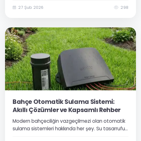
varan su tasarrufu sağlayın. Esular Smart Garden
çözümlerini keşfedin.
27 Şub 2026
298
Bahçe Otomatik Sulama Sistemi:
Akıllı Çözümler ve Kapsamlı Rehber
Modern bahçeciliğin vazgeçilmezi olan otomatik
sulama sistemleri hakkında her şey. Su tasarrufu
sağlayan su zamanlayıcı teknolojilerinden toprak