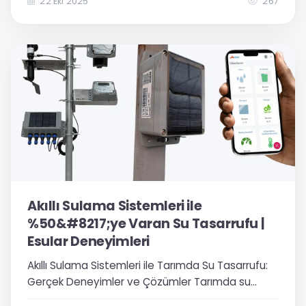
endüstriyel tesislerde su tüketiminin doğru
22 Eki 2025
267
ölçülmesi ve izlenmesi, hem maliyetlerin kontrolü
hem de...
Akıllı Sulama Sistemleri ile
%50&#8217;ye Varan Su Tasarrufu |
Esular Deneyimleri
Akıllı Sulama Sistemleri ile Tarımda Su Tasarrufu:
Gerçek Deneyimler ve Çözümler Tarımda su
kullanımı Türkiye’nin en büyük sorunlarından biri.