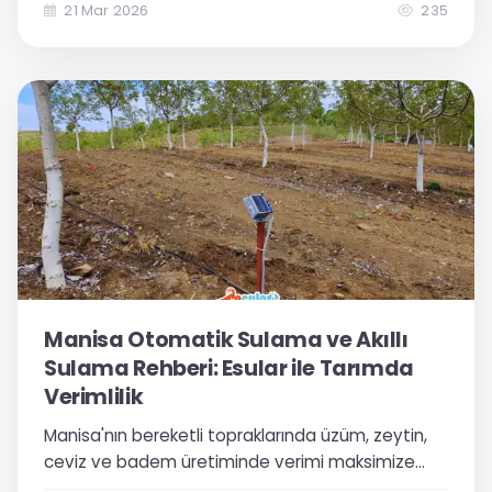
teknolojileri ile tanışın.
21 Mar 2026
235
Manisa Otomatik Sulama ve Akıllı
Sulama Rehberi: Esular ile Tarımda
Verimlilik
Manisa'nın bereketli topraklarında üzüm, zeytin,
ceviz ve badem üretiminde verimi maksimize
eden akıllı sulama teknolojilerini keşfedin. Esular ile