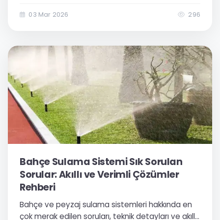
Esular toprak nem sensörleri ve otomatik sulama
çözümleriyle Çukurova tarımında dijital
03 Mar 2026
296
dönüşümü keşfedin.
Bahçe Sulama Sistemi Sık Sorulan
Sorular: Akıllı ve Verimli Çözümler
Rehberi
Bahçe ve peyzaj sulama sistemleri hakkında en
çok merak edilen soruları, teknik detayları ve akıllı