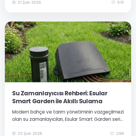
nem sensörlerine kadar en detaylı rehber.
21 Şub 2026
510
Su Zamanlayıcısı Rehberi: Esular
Smart Garden ile Akıllı Sulama
Modern bahçe ve tarım yönetiminin vazgeçilmezi
olan su zamanlayıcıları, Esular Smart Garden serisi
ile yeni bir boyuta taşınıyor. Su tasarrufu ve
verimlilik için kapsamlı rehberimizi inceleyin.
20 Şub 2026
298