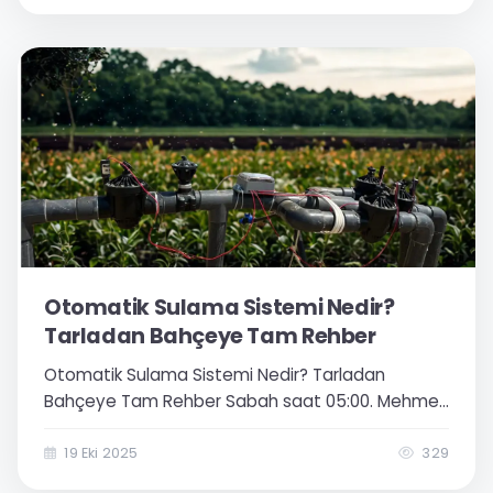
dönümlük pamuk tarlasına esular otomatik
sulama sistemi kurmaya...
Otomatik Sulama Sistemi Nedir?
Tarladan Bahçeye Tam Rehber
Otomatik Sulama Sistemi Nedir? Tarladan
Bahçeye Tam Rehber Sabah saat 05:00. Mehmet
Bey’in telefonu çalıyor. “Yine pompa mı
arızalandı?” diye düşünürken ekranda gördüğü
19 Eki 2025
329
bildirim başka: “Antep fıstığı tarlası Blok-3, toprak