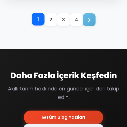
nemi %38’e düştü. Otomatik...
1
2
3
4
Daha Fazla İçerik Keşfedin
Akıllı tarım hakkında en güncel içerikleri takip
edin.
Tüm Blog Yazıları