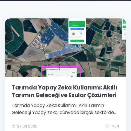
Tarımda Yapay Zeka Kullanımı: Akıllı
Tarımın Geleceği ve Esular Çözümleri
Tarımda Yapay Zeka Kullanımı: Akıllı Tarımın
Geleceği Yapay zeka, dünyada birçok sektörde
olduğu gibi tarım sektöründe de köklü bir
dönüşüme öncülük ediyor. Geleneksel tarım
27 Eki 2025
484