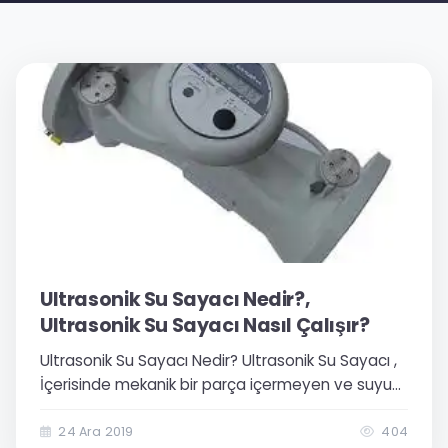
Ultrasonik Su Sayacı Nedir?,
Ultrasonik Su Sayacı Nasıl Çalışır?
Ultrasonik Su Sayacı Nedir? Ultrasonik Su Sayacı ,
İçerisinde mekanik bir parça içermeyen ve suyun
akışını ses sinyalleri ölçen bir su sayacı türüdür.
Ultrasonik su sayacı içinden geçen suyun
24 Ara 2019
404