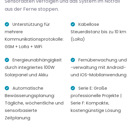
Sensordaten verfolgen und das System im Notfall
aus der Ferne stoppen.
Unterstützung für
Kabellose
mehrere
Steuerdistanz bis zu 10 km
Kommunikationsprotokolle:
(LoRa)
GSM + LoRa + WiFi
Energieunabhängigkeit
Fernüberwachung und
durch integriertes 100W
-verwaltung mit Android-
Solarpanel und Akku
und iOS-Mobilanwendung
Automatische
Serie E: Große
Bewässerungsplanung:
professionelle Projekte |
Tägliche, wöchentliche und
Serie F: Kompakte,
sensorbasierte
kostengünstige Lösung
Zeitplanung