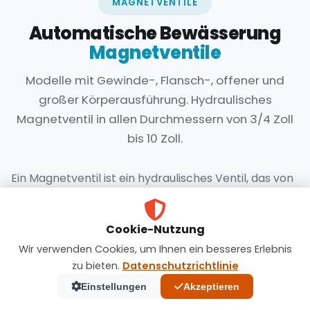
MAGNETVENTILE
Automatische Bewässerung
Magnetventile
Modelle mit Gewinde-, Flansch-, offener und
großer Körperausführung. Hydraulisches
Magnetventil in allen Durchmessern von 3/4 Zoll
bis 10 Zoll.
Ein Magnetventil ist ein hydraulisches Ventil, das von
einer elektromagnetischen Spule gesteuert wird und
automatischer Bewässerungssysteme
ist die
Cookie-Nutzung
Kernkomponente. Mit Gewinde-, Flansch-, Winkel-
Wir verwenden Cookies, um Ihnen ein besseres Erlebnis
und Großgehäusemodellen bietet es eine breite
zu bieten.
Datenschutzrichtlinie
Palette von Durchmessern von ¾ Zoll bis 10 Zoll. Es
Einstellungen
Akzeptieren
sind zwei Energiearten verfügbar: Betrieb mit 9V DC
Latch-Batterie und Stromversorgung mit 24V AC