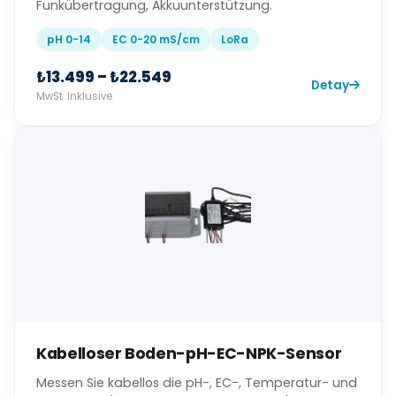
Funkübertragung, Akkuunterstützung.
pH 0-14
EC 0-20 mS/cm
LoRa
₺13.499 – ₺22.549
Detay
MwSt. Inklusive
Kabelloser Boden-pH-EC-NPK-Sensor
Messen Sie kabellos die pH-, EC-, Temperatur- und