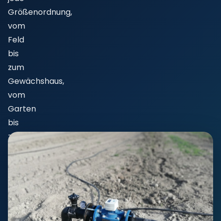
Größenordnung,
vom
Feld
bis
zum
Gewächshaus,
vom
Garten
bis
zu
Industrieanlagen.
Zentralstationen,
Ventilsteuerungseinheiten,
Bodenfeuchtesensoren,
Magnetventile
und