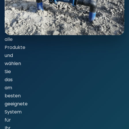
Gewächshausautomatisierung
—
vergleichen
Sie
alle
Produkte
und
wählen
Sie
das
am
besten
geeignete
System
für
Ihr