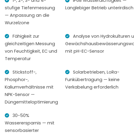
1-, 2-, 3- und 4-
IP68 Wasserdichtigkeit —
stufige Tiefenmessung
Langlebiger Betrieb unterirdisch
— Anpassung an die
Wurzelzone
Fähigkeit zur
Analyse von Hydrokulturen 
gleichzeitigen Messung
Gewächshausbewässerungswa
von Feuchtigkeit, EC und
mit pH-EC-Sensor
Temperatur
Stickstoff-,
Solarbetrieben, LoRa-
Phosphor-,
Funkübertragung — keine
Kaliumverhältnisse mit
Verkabelung erforderlich
NPK-Sensor —
Düngemitteloptimierung
30-50%
Wasserersparnis — mit
sensorbasierter