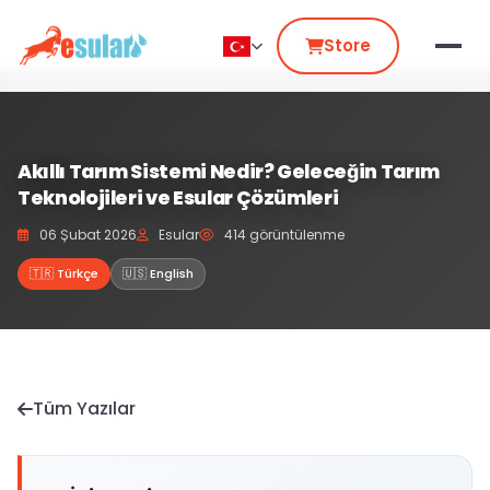
Store
Akıllı Tarım Sistemi Nedir? Geleceğin Tarım
Teknolojileri ve Esular Çözümleri
06 Şubat 2026
Esular
414 görüntülenme
🇹🇷 Türkçe
🇺🇸 English
Tüm Yazılar