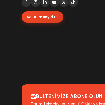
Esular Bayisi Ol
BÜLTENIMIZE ABONE OLUN
Tarım teknolojileri, yeni ürünler ve