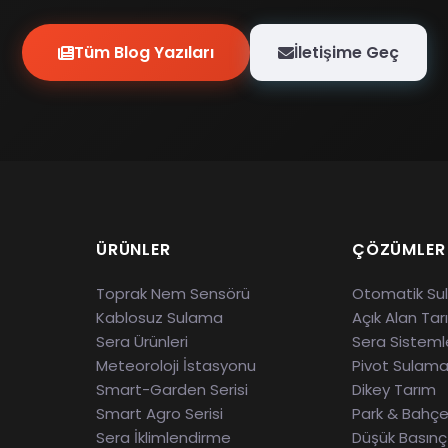
Tüm Blog Yazıları
İletişime Geç
ÜRÜNLER
ÇÖZÜMLER
Toprak Nem Sensörü
Otomatik Su
Kablosuz Sulama
Açık Alan Tar
Sera Ürünleri
Sera Sisteml
Meteoroloji İstasyonu
Pivot Sulam
Smart-Garden Serisi
Dikey Tarım
Smart Agro Serisi
Park & Bahç
Sera İklimlendirme
Düşük Basın