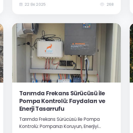
fabrikalar ve büyük ölçekli endüstriyel
22 Eki 2025
268
tesislerde su tüketiminin doğru ölçülmesi
ve izlenmesi, hem maliyetlerin kontrolü
hem de...
Tarımda Frekans Sürücüsü ile
Pompa Kontrolü: Faydaları ve
Enerji Tasarrufu
Tarımda Frekans Sürücüsü ile Pompa
Kontrolü: Pompanızı Koruyun, Enerjiyi