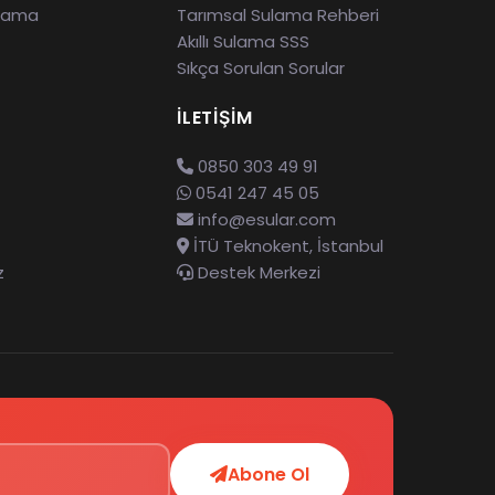
ulama
Tarımsal Sulama Rehberi
Akıllı Sulama SSS
Sıkça Sorulan Sorular
İLETIŞIM
0850 303 49 91
0541 247 45 05
info@esular.com
İTÜ Teknokent, İstanbul
z
Destek Merkezi
Abone Ol