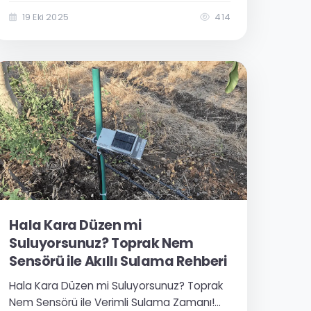
ne kadar karmaşık? Ben kurabılır miyim?
Teknik bilgim yok, nasıl başlayacağım?”
19 Eki 2025
414
Ahmet Bey, Adana’da 150 dönümlük
pamuk tarlasına esular otomatik sulama
sistemi kurmaya...
Hala Kara Düzen mi
Suluyorsunuz? Toprak Nem
Sensörü ile Akıllı Sulama Rehberi
Hala Kara Düzen mi Suluyorsunuz? Toprak
Nem Sensörü ile Verimli Sulama Zamanı!