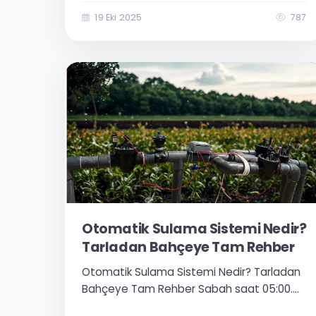
zaman ihtiyacı kadar su almasını sağlamak
19 Eki 2025
787
ister misiniz? Akıllı sulama...
Otomatik Sulama Sistemi Nedir?
Tarladan Bahçeye Tam Rehber
Otomatik Sulama Sistemi Nedir? Tarladan
Bahçeye Tam Rehber Sabah saat 05:00.
Mehmet Bey’in telefonu çalıyor. “Yine