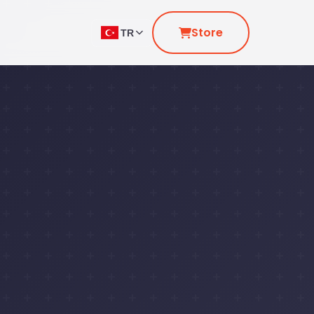
Store
TR