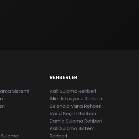
REHBERLER
lama Sistemi
Akıllı Sulama Rehberi
ımı
İklim İstasyonu Rehberi
eri
Selenoid Vana Rehberi
a
Vana Seçim Rehberi
Damla Sulama Rehberi
e
Akıllı Sulama Sistemi
ç Sulama
Rehberi