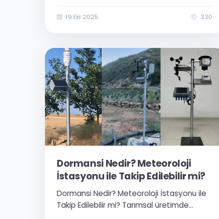
pompa mı arızalandı?” diye düşünürken
ekranda gördüğü bildirim başka: “Antep
19 Eki 2025
330
fıstığı tarlası Blok-3, toprak nemi %38’e
düştü. Otomatik...
Dormansi Nedir? Meteoroloji
İstasyonu ile Takip Edilebilir mi?
Dormansi Nedir? Meteoroloji İstasyonu ile
Takip Edilebilir mi? Tarımsal üretimde
başarıyı etkileyen en önemli faktörlerden