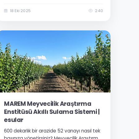
Tarımda en kritik kararlardan biri, ne zaman
ve ne kadar sulama yapacağınızı
18 Eki 2025
240
belirlemektir. Eğer hala “göz kararı” veya
“toprak elle kontrol edilerek” sulama...
MAREM Meyvecilik Araştırma
Enstitüsü Akıllı Sulama Sistemi |
esular
600 dekarlık bir arazide 52 vanayı nasıl tek
başınıza yönetirsiniz? Meyvecilik Araştırma