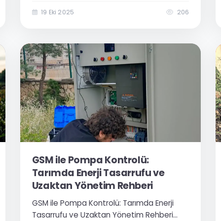
Verimli Kullanın Tarımsal üretimde sulama
pompaları, en kritik ekipmanlardan biridir.
19 Eki 2025
206
Ancak pompaların çalışması sırasında
karşılaşılan elektrik dalgalanmaları, aşırı
enerji...
GSM ile Pompa Kontrolü:
Tarımda Enerji Tasarrufu ve
Uzaktan Yönetim Rehberi
GSM ile Pompa Kontrolü: Tarımda Enerji
Tasarrufu ve Uzaktan Yönetim Rehberi