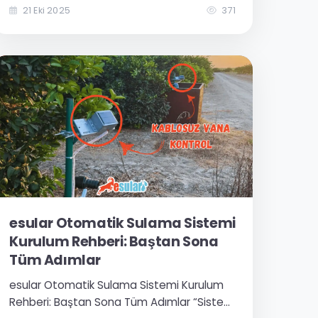
sorunlarından biri. Her yıl tarımsal sulama
21 Eki 2025
371
için harcanan 45 milyar metreküp suyun
yarısından fazlası, yani yaklaşık 25 milyar...
esular Otomatik Sulama Sistemi
Kurulum Rehberi: Baştan Sona
Tüm Adımlar
esular Otomatik Sulama Sistemi Kurulum
Rehberi: Baştan Sona Tüm Adımlar “Sistem