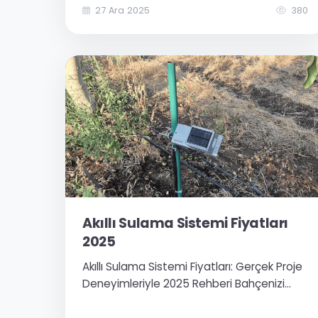
çevresel izleme gibi birçok uygulama için
27 Ara 2025
380
kritik bir adımdır. Ancak piyasada çok
sayıda...
Akıllı Sulama Sistemi Fiyatları
2025
Akıllı Sulama Sistemi Fiyatları: Gerçek Proje
Deneyimleriyle 2025 Rehberi Bahçenizi
veya tarlanızı sulama işini kolaylaştırmak,
su faturanızı düşürmek ve bitkilerinizin her