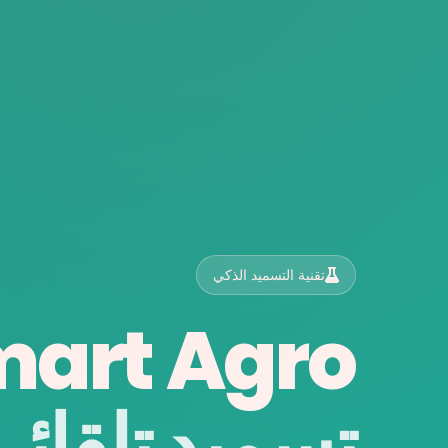
تقنية التسميد الذكي
art Agro
تسميد تلقائ