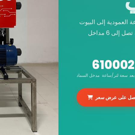
 العمودية إلى البيوت
الزجاجية الصناعية. تحكم في pH و EC، سعة تصل إلى 6 مداخل
6
1000
2
عد
سعة لتر/ساعة
مدخل السماد
صل على عرض سعر