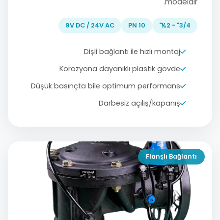
modeldir.
9V DC / 24V AC
PN 10
3/4" - 2½"
Dişli bağlantı ile hızlı montaj
Korozyona dayanıklı plastik gövde
Düşük basınçta bile optimum performans
Darbesiz açılış/kapanış
Flanşlı Bağlantı