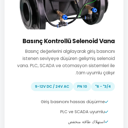
Basınç Kontrollü Selenoid Vana
Basınç değerlerini algılayarak giriş basıncını
istenen seviyeye düşüren gelişmiş selenoid
vana. PLC, SCADA ve otomasyon sistemleri ile
tam uyumlu çalışır.
9-12V DC / 24V AC
PN 10
3/4" - 6"
Giriş basıncını hassas düşürme
PLC ve SCADA uyumlu
استهلاك طاقة منخفض