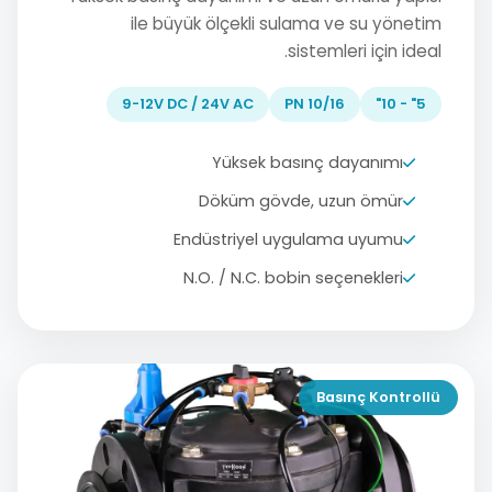
ile büyük ölçekli sulama ve su yönetim
sistemleri için ideal.
9-12V DC / 24V AC
PN 10/16
5" - 10"
Yüksek basınç dayanımı
Döküm gövde, uzun ömür
Endüstriyel uygulama uyumu
N.O. / N.C. bobin seçenekleri
Basınç Kontrollü