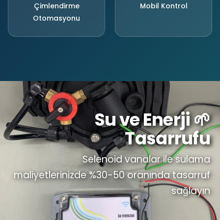
Çimlendirme
Mobil Kontrol
Otomasyonu
🌱 Su ve Enerji
Tasarrufu
Selenoid vanalar ile sulama
maliyetlerinizde %30-50 oranında tasarruf
sağlayın