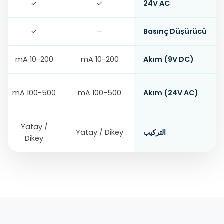
✓
✓
24V AC
✓
—
Basınç Düşürücü
10-200 mA
10-200 mA
Akım (9V DC)
100-500 mA
100-500 mA
Akım (24V AC)
Yatay /
التركيب
Yatay / Dikey
Dikey