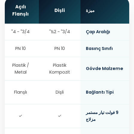
Açılı
ميزة
Dişli
Flanşlı
3/4" - 4"
3/4" - 2½"
Çap Aralığı
PN 10
PN 10
Basınç Sınıfı
Plastik /
Plastik
Gövde Malzeme
Metal
Kompozit
Flanşlı
Dişli
Bağlantı Tipi
9 فولت تيار مستمر
✓
✓
مزلاج