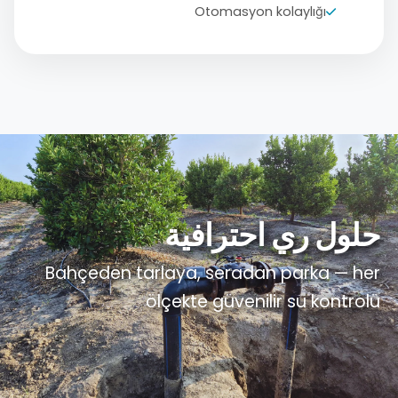
Otomasyon kolaylığı
حلول ري احترافية
Bahçeden tarlaya, seradan parka — her
ölçekte güvenilir su kontrolü