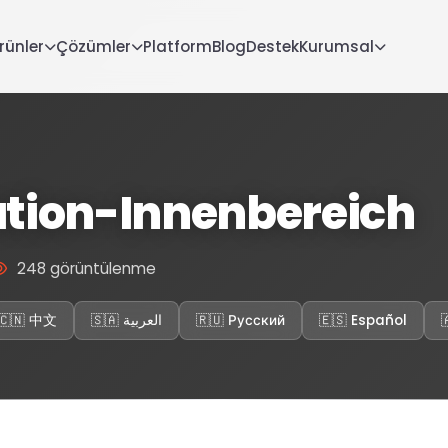
rünler
Çözümler
Platform
Blog
Destek
Kurumsal
tion-Innenbereich
248 görüntülenme
🇨🇳 中文
🇸🇦 العربية
🇷🇺 Русский
🇪🇸 Español