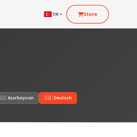
Store
TR
🇦🇿 Azərbaycan
🇩🇪 Deutsch