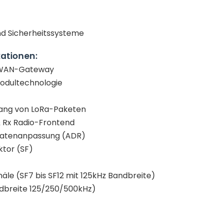
nd Sicherheitssysteme
kationen:
RaWAN-Gateway
odultechnologie
fang von LoRa-Paketen
 & Rx Radio-Frontend
ratenanpassung (ADR)
ktor (SF)
anäle (SF7 bis SF12 mit 125kHz Bandbreite)
andbreite 125/250/500kHz)