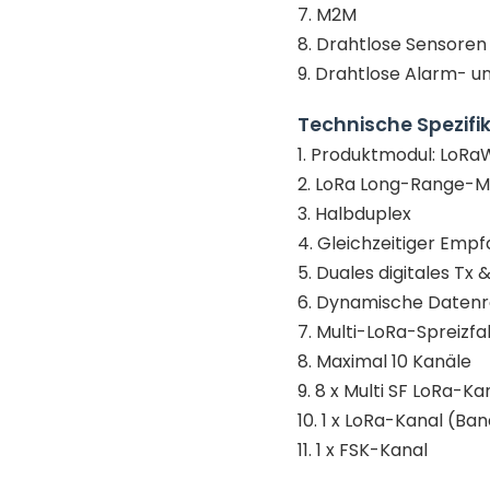
7. M2M
8. Drahtlose Sensoren
9. Drahtlose Alarm- u
Technische Spezifi
1. Produktmodul: Lo
2. LoRa Long-Range-M
3. Halbduplex
4. Gleichzeitiger Emp
5. Duales digitales Tx
6. Dynamische Daten
7. Multi-LoRa-Spreizfa
8. Maximal 10 Kanäle
9. 8 x Multi SF LoRa-K
10. 1 x LoRa-Kanal (B
11. 1 x FSK-Kanal