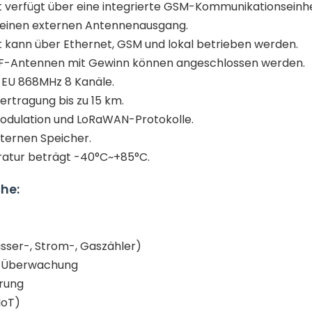
t verfügt über eine integrierte GSM-Kommunikationseinhe
 einen externen Antennenausgang.
t kann über Ethernet, GSM und lokal betrieben werden.
RF-Antennen mit Gewinn können angeschlossen werden.
t EU 868MHz 8 Kanäle.
ertragung bis zu 15 km.
Modulation und LoRaWAN-Protokolle.
nternen Speicher.
ratur beträgt -40°C~+85°C.
he:
sser-, Strom-, Gaszähler)
he Überwachung
rung
IoT)