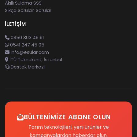
Akıllı Sulama SSS
Sıkça Sorulan Sorular
İLETIŞIM
0850 303 49 91
0541 247 45 05
info@esular.com
İTÜ Teknokent, İstanbul
Destek Merkezi
BÜLTENIMIZE ABONE OLUN
Tarım teknolojileri, yeni ürünler ve
kampanyalardan haberdar olun.