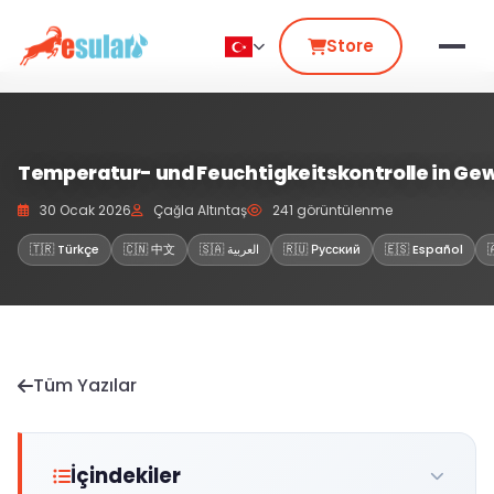
Store
Temperatur- und Feuchtigkeitskontrolle in G
30 Ocak 2026
Çağla Altıntaş
241 görüntülenme
🇹🇷 Türkçe
🇨🇳 中文
🇸🇦 العربية
🇷🇺 Русский
🇪🇸 Español
Tüm Yazılar
İçindekiler