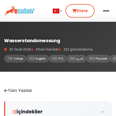
Store
Wasserstandsmessung
30 Ocak 2026
Erhan Sandal
222 görüntülenme
🇹🇷 Türkçe
🇺🇸 English
🇨🇳 中文
🇸🇦 العربية
🇷🇺 Русский
🇪
Tüm Yazılar
İçindekiler