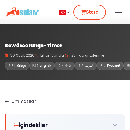
Store
Bewässerungs-Timer
30 Ocak 2026
Erhan Sandal
254 görüntülenme
🇹🇷 Türkçe
🇺🇸 English
🇨🇳 中文
🇸🇦 العربية
🇷🇺 Русский
🇪
Tüm Yazılar
İçindekiler