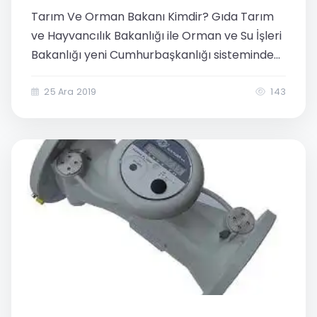
Tarım Ve Orman Bakanı Kimdir? Gıda Tarım
ve Hayvancılık Bakanlığı ile Orman ve Su İşleri
Bakanlığı yeni Cumhurbaşkanlığı sisteminde
birleştirilerek, Tarım ve Orman Bakanlığı
ismini aldı. Tarım ve Orman Bakanı’nın kim
25 Ara 2019
143
olacağını ise Cuhurbaşkanı...