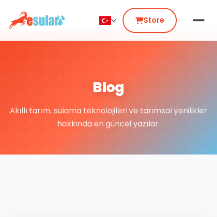
Store
Blog
Akıllı tarım, sulama teknolojileri ve tarımsal yenilikler
hakkında en güncel yazılar.