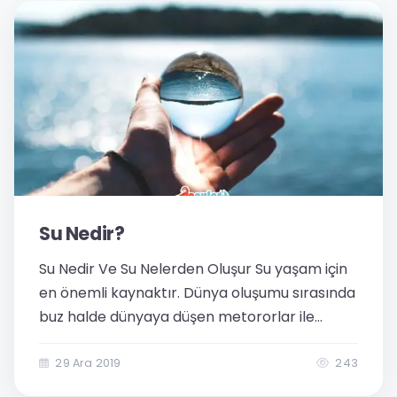
Su Nedir?
Su Nedir Ve Su Nelerden Oluşur Su yaşam için
en önemli kaynaktır. Dünya oluşumu sırasında
buz halde dünyaya düşen metororlar ile
geldiği düşünmektedir. Renk ve kokusu
olmayan bir yapıdadır. Doğada farklı hallerde
29 Ara 2019
243
bulunmaktadır. Katı sıvı ve gaz....