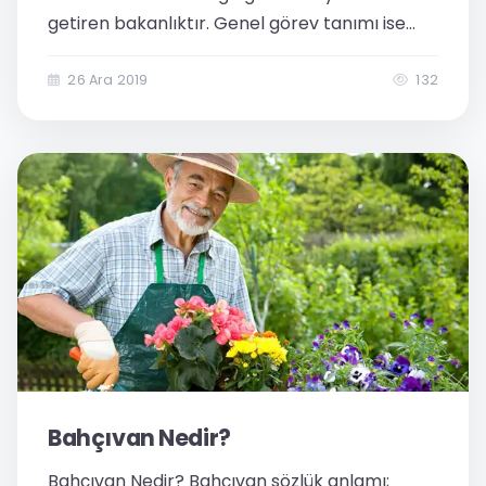
getiren bakanlıktır. Genel görev tanımı ise
tarım ve tarımsal üretimi geliştirmektir. Daha
önce tarım bakanlığı ve orman bakanlığı
26 Ara 2019
132
şeklinde 2 farklı bakanlık iken...
Bahçıvan Nedir?​
Bahçıvan Nedir? Bahçıvan sözlük anlamı;