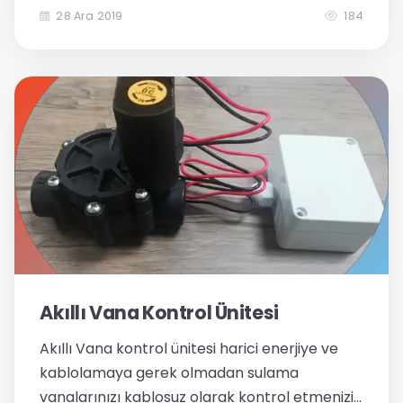
sadece verim artırıcı bir değer ihtiyaç olan bir
28 Ara 2019
184
konu haline...
Akıllı Vana Kontrol Ünitesi​
Akıllı Vana kontrol ünitesi harici enerjiye ve
kablolamaya gerek olmadan sulama
vanalarınızı kablosuz olarak kontrol etmenizi