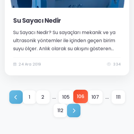
Su Sayacı Nedir
Su Sayacı Nedir? Su sayaçları mekanik ve ya
ultrasonik yöntemler ile içinden geçen birim
suyu ölçer. Anlık olarak su akışını gösteren
sayaçlar, bu anlık değerler ile yapılan tüketim
değerini gösterir. En çok ve yaygın kullanılan
24 Ara 2019
334
su sayacı modelleri...
106
1
2
...
105
107
...
111
112