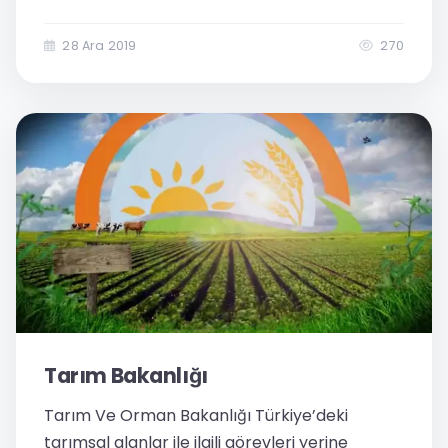
sağlar Akıllı Vana Kontrol sistemi tarım
sulama bölgelerinizi akıllı hale getirmeiniz
28 Ara 2019
270
sağlar. Tarım alanlarında en büyük...
Tarım Bakanlığı
Tarım Ve Orman Bakanlığı Türkiye’deki
tarımsal alanlar ile ilgili görevleri yerine