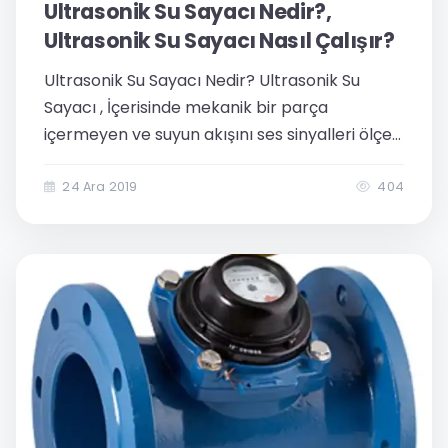
Ultrasonik Su Sayacı Nedir?,
Ultrasonik Su Sayacı Nasıl Çalışır?
Ultrasonik Su Sayacı Nedir? Ultrasonik Su
Sayacı , İçerisinde mekanik bir parça
içermeyen ve suyun akışını ses sinyalleri ölçen
bir su sayacı türüdür. Ultrasonik su sayacı
içinden geçen suyun ölçülmesi ve bunu ekran
24 Ara 2019
404
üzerinde gösterilmesi için...