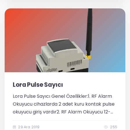
Lora Pulse Sayıcı
Lora Pulse Sayıcı Genel Özellikler:1. RF Alarm
Okuyucu cihazlarda 2 adet kuru kontak pulse
okuyucu giriş vardır2. RF Alarm Okuyucu 12-
24V 250mA harici besleme girişi sahiptir.3. RF
Alarm Okuyucu oluşan alarmları sayar ve
29 Ara 2019
255