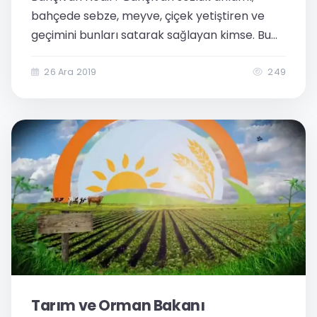
bahçede sebze, meyve, çiçek yetiştiren ve
geçimini bunları satarak sağlayan kimse. Bu
kişilerin en teemel görevi yeşil alanaları
sağlıklı ve estetik açından güzel şekilde
26 Ara 2019
249
tutmaktır. Özellikle büyük bahçe bakım...
Tarım ve Orman Bakanı