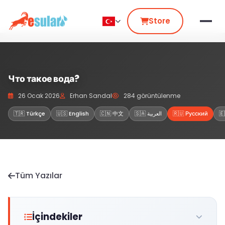
Store
Что такое вода?
26 Ocak 2026
Erhan Sandal
284 görüntülenme
🇹🇷 Türkçe
🇺🇸 English
🇨🇳 中文
🇸🇦 العربية
🇷🇺 Русский
🇪
Tüm Yazılar
İçindekiler