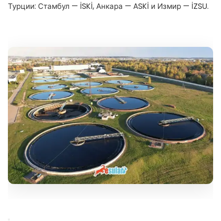
Турции: Стамбул — İSKİ, Анкара — ASKİ и Измир — İZSU.