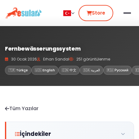
Store
Fernbewässerungssystem
30 Ocak 2026
Erhan Sandal
251 görüntülenme
🇹🇷 Türkçe
🇺🇸 English
🇨🇳 中文
🇸🇦 العربية
🇷🇺 Русский
🇪
Tüm Yazılar
İçindekiler