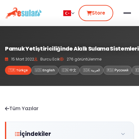
Store
Pamuk Yetiştiriciliğinde Akıllı Sulama Sistemleri
15 Mart 2022
Burcu Ecik
276 görüntülenme
🇹🇷 Türkçe
🇺🇸 English
🇨🇳 中文
🇸🇦 العربية
🇷🇺 Русский
🇪
Tüm Yazılar
İçindekiler