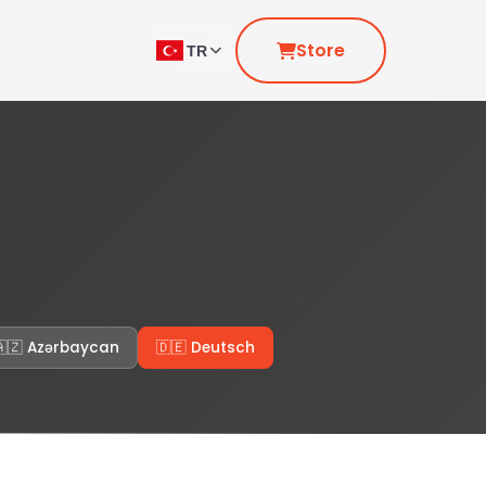
Store
TR
🇦🇿 Azərbaycan
🇩🇪 Deutsch