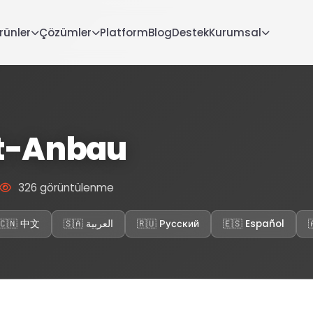
rünler
Çözümler
Platform
Blog
Destek
Kurumsal
ht-Anbau
326 görüntülenme
🇨🇳 中文
🇸🇦 العربية
🇷🇺 Русский
🇪🇸 Español