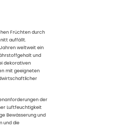
schen Früchten durch
tt auffällt.
 Jahren weltweit ein
ährstoffgehalt und
ei dekorativen
en mit geeigneten
dwirtschaftlicher
denanforderungen der
her Luftfeuchtigkeit
ßige Bewässerung und
 und die