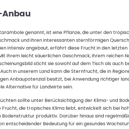
t-Anbau
Karambole genannt, ist eine Pflanze, die unter den tropi
eschmack und ihren interessanten sternförmigen Querschni
en intensiv angebaut, erfährt diese Frucht in den letzten
 Mit ihrem leicht säuerlichen Geschmack, ihrem reichen N
cheinungsbild sticht sie sowohl auf dem Tisch als auch b
uch in unserem Land kann die Sternfrucht, die in Region
gen Anbaupotenzial besitzt, bei Anwendung richtiger lan
e Alternative für Landwirte sein.
üchten sollte unter Berücksichtigung der Klima- und Bo
 Frucht, die tropisches Klima liebt, entwickelt sich bei ho
en Bodenstruktur produktiv. Darüber hinaus sind regelmä
on entscheidender Bedeutung für ein gesundes Wachstum