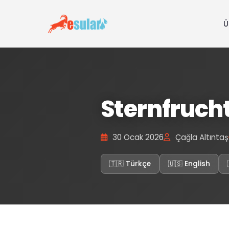
Ü
Sternfruc
30 Ocak 2026
Çağla Altıntaş
🇹🇷 Türkçe
🇺🇸 English