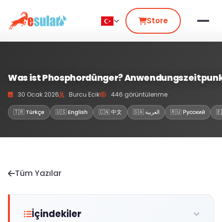
Store
Was ist Phosphordünger? Anwendungszeitpunkt, 
30 Ocak 2026
Burcu Ecik
446 görüntülenme
🇹🇷 Türkçe
🇺🇸 English
🇨🇳 中文
🇸🇦 العربية
🇷🇺 Русский
🇪
Tüm Yazılar
İçindekiler