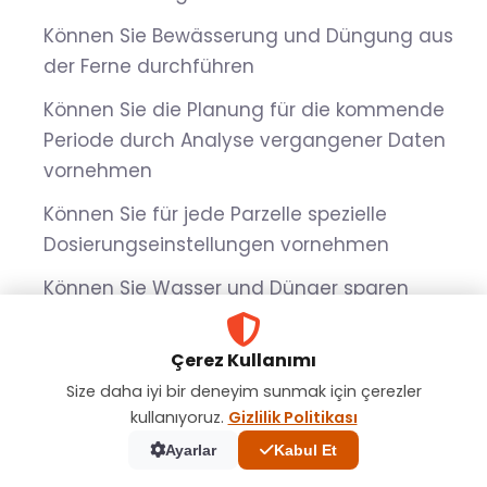
Können Sie Bewässerung und Düngung aus
der Ferne durchführen
Können Sie die Planung für die kommende
Periode durch Analyse vergangener Daten
vornehmen
Können Sie für jede Parzelle spezielle
Dosierungseinstellungen vornehmen
Können Sie Wasser und Dünger sparen
Mit den
intelligenten Bewässerungssystemen von
Çerez Kullanımı
Esular
können Sie Ihr Feld, Ihr Gewächshaus oder Ihren
Size daha iyi bir deneyim sunmak için çerezler
Garten digital verwalten und alle Ihre Vorgänge über
kullanıyoruz.
Gizlilik Politikası
die mobile App steuern.
Ayarlar
Kabul Et
Kablose intelligente Ventilsteuereinheit