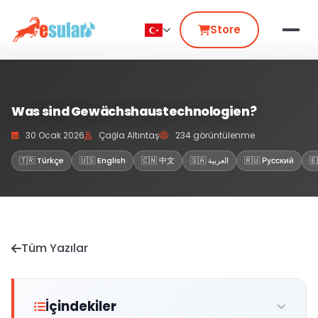
Store
Was sind Gewächshaustechnologien?
30 Ocak 2026
Çağla Altıntaş
234 görüntülenme
🇹🇷 Türkçe
🇺🇸 English
🇨🇳 中文
🇸🇦 العربية
🇷🇺 Русский
🇪
Tüm Yazılar
İçindekiler