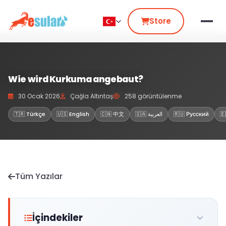
Store
Wie wird Kurkuma angebaut?
30 Ocak 2026
Çağla Altıntaş
258 görüntülenme
🇹🇷 Türkçe
🇺🇸 English
🇨🇳 中文
🇸🇦 العربية
🇷🇺 Русский
🇪
Tüm Yazılar
İçindekiler