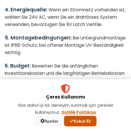
4. Energiequelle:
Wenn ein Stromnetz vorhanden ist,
wählen Sie 24V AC, wenn Sie ein drahtloses System
verwenden, bevorzugen Sie 9V Latch Ventile.
5. Montagebedingungen:
Bei Untergrundmontage
ist IP68-Schutz, bei offener Montage UV-Beständigkeit
wichtig.
6. Budget:
Bewerten Sie die anfänglichen
Investitionskosten und die langfristigen Betriebskosten
gemeinsam.
7. Wartungskapazität:
Wenn Sie kein technisches
Çerez Kullanımı
Team haben, das regelmäßige Wartungen durchführen
Size daha iyi bir deneyim sunmak için çerezler
kann, wählen Sie Ventile, die minimale Wartung
kullanıyoruz.
Gizlilik Politikası
erfordern.
Ayarlar
Kabul Et