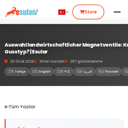
Store
Auswahl landwirtschaftlicher Magnetventile: 
Gusstyp? | Esular
30 Ocak 2026
Erhan Sandal
267 görüntülenme
🇹🇷 Türkçe
🇺🇸 English
🇨🇳 中文
🇸🇦 العربية
🇷🇺 Русский
🇪
Tüm Yazılar