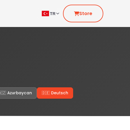
Store
TR
🇦🇿 Azərbaycan
🇩🇪 Deutsch