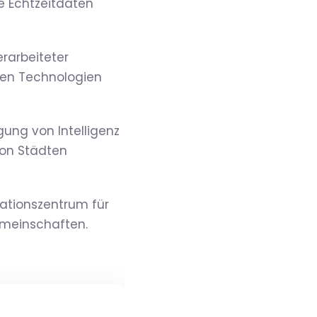
e Echtzeitdaten
erarbeiteter
hen Technologien
ng von Intelligenz
von Städten
vationszentrum für
emeinschaften.