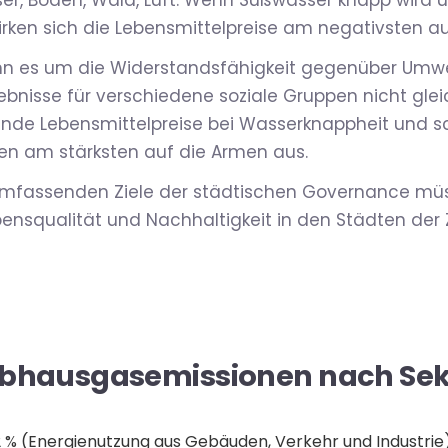
er, Boden, Wald, Luft. Wenn Süßwasser knapp wird 
rken sich die Lebensmittelpreise am negativsten au
enn es um die Widerstandsfähigkeit gegenüber Um
gebnisse für verschiedene soziale Gruppen nicht glei
gende Lebensmittelpreise bei Wasserknappheit und
n am stärksten auf die Armen aus.
 umfassenden Ziele der städtischen Governance m
bensqualität und Nachhaltigkeit in den Städten der
eibhausgasemissionen nach Se
,2 % (Energienutzung aus Gebäuden, Verkehr und Industrie)