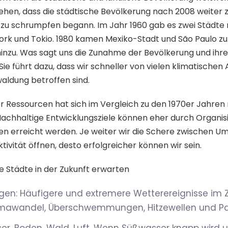
sehen, dass die städtische Bevölkerung nach 2008 weiter
 zu schrumpfen begann. Im Jahr 1960 gab es zwei Städte 
York und Tokio. 1980 kamen Mexiko-Stadt und São Paulo zu
hinzu. Was sagt uns die Zunahme der Bevölkerung und ihr
e führt dazu, dass wir schneller von vielen klimatischen
aldung betroffen sind.
er Ressourcen hat sich im Vergleich zu den 1970er Jahren
Nachhaltige Entwicklungsziele können eher durch Organis
en erreicht werden. Je weiter wir die Schere zwischen 
tivität öffnen, desto erfolgreicher können wir sein.
e Städte in der Zukunft erwarten
en: Häufigere und extremere Wetterereignisse i
imawandel, Überschwemmungen, Hitzewellen und P