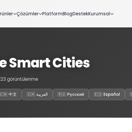
rünler
Çözümler
Platform
Blog
Destek
Kurumsal
e Smart Cities
23 görüntülenme
🇨🇳 中文
🇸🇦 العربية
🇷🇺 Русский
🇪🇸 Español