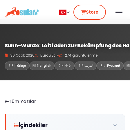
Store
Sunn-Wanze: Leitfaden zur Bekämpfung des Ha
30 Ocak 2026
Burcu Ecik
274 görüntülenme
🇹🇷 Türkçe
🇺🇸 English
🇨🇳 中文
🇸🇦 العربية
🇷🇺 Русский
🇪
Tüm Yazılar
İçindekiler