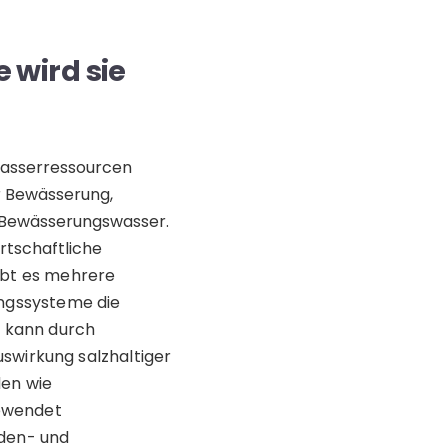
 wird sie
Wasserressourcen
er Bewässerung,
 Bewässerungswasser.
rtschaftliche
ibt es mehrere
ungssysteme die
 kann durch
wirkung salzhaltiger
en wie
gewendet
oden- und