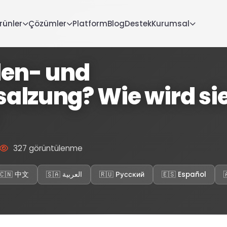
rünler
Çözümler
Platform
Blog
Destek
Kurumsal
den- und
alzung? Wie wird si
327 görüntülenme
🇨🇳 中文
🇸🇦 العربية
🇷🇺 Русский
🇪🇸 Español