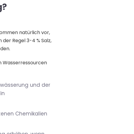
g?
kommen natürlich vor,
 der Regel 3-4 % Salz,
rden.
on Wasserressourcen
ewässerung und der
in
ltenen Chemikalien
ng erhöhen, wenn