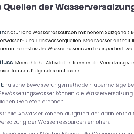
e Quellen der Wasserversalzun
en
: Natürliche Wasserressourcen mit hohem Salzgehalt 
erwasser- und Trinkwasserquellen. Meerwasser enthält in
nnen in terrestrische Wasserressourcen transportiert we
fluss
: Menschliche Aktivitäten können die Versalzung v
flüsse können Folgendes umfassen:
ft
: Falsche Bewässerungsmethoden, übermäßige B
 Bewässerungswasser können die Wasserversalzung 
lichen Gebieten erhöhen.
ustrielle Abwässer können aufgrund der darin entha
 Versalzung der Wasserressourcen erhöhen.
: Abwässer aus Städten können die Wasserversalzu