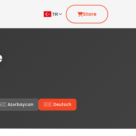
Store
TR
e
🇦🇿 Azərbaycan
🇩🇪 Deutsch