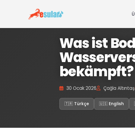
Ü
Was ist Bo
Wasservers
bekämpft?
30 Ocak 2026
Çağla Altıntaş
🇹🇷 Türkçe
🇺🇸 English