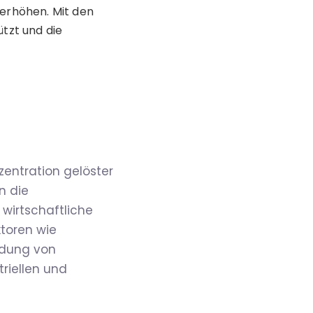
 erhöhen. Mit den
tzt und die
entration gelöster
n die
wirtschaftliche
ktoren wie
ndung von
riellen und