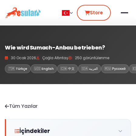
Store
Wie wird Sumach-Anbau betrieben?
30 Ocak 2026
Çağla Altıntaş
250 görüntülenme
🇹🇷 Türkçe
🇺🇸 English
🇨🇳 中文
🇸🇦 العربية
🇷🇺 Русский
🇪
Tüm Yazılar
İçindekiler