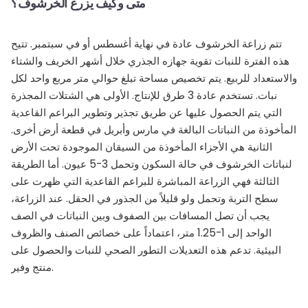
متى وكيف يزرع الخرشوف؟
تتم زراعة الخرشوف عادة في نهاية أغسطس أو في سبتمبر. تتيح
هذه الفترة للنبات تقوية جهازه الجذري خلال أشهر الخريف والشتاء
والاستعداد للربيع. يتم تخصيص مساحة تبلغ حوالي متر مربع واحد لكل
نبات. تستخدم عادة 3 طرق للإنتاج. الأولى هي الشتلات المجذرة
التي يتم الحصول عليها عن طريق تجذير وتطوير البراعم القاعدية
المأخوذة من النباتات البالغة في مارس وأبريل في قطعة أرض أخرى.
الثانية هي الأجزاء المأخوذة من السيقان الموجودة تحت الأرض
لنباتات الخرشوف في حالة السكون وتحمل 3-5 عيون. أما الطريقة
الثالثة فهي الزراعة المباشرة للبراعم القاعدية التي ظهرت على
سطح التربة وتحمل ولو قليلاً من الجذور في الحقل. عند الزراعة،
يجب أن تصل المسافات بين الصفوف وبين النباتات في الصف
الواحد إلى 1-1.25 متر، اعتماداً على خصائص الصنف والظروف
البيئية. تدعم هذه التعديلات التطور الصحي للنبات والحصول على
منتج وفير.