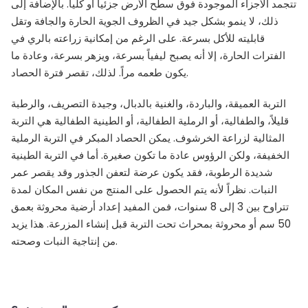
تتجمد الأجزاء الموجودة فوق سطح الأرض جزئياً أو كلياً. بالإضافة إلى
ذلك، لا ينمو بشكل جيد في الظروف الجوية الحارة والجافة وتقل
قابليته للأكل بسرعة. على الرغم من إمكانية زراعته بالري في
الفترات الحارة، إلا أنه يصبح ليفياً بسرعة، ويزهر بسرعة، وعادة ما
يكون طعمه مراً. لذلك، تقصر فترة الحصاد.
التربة العميقة، والباردة، والغنية بالدبال، وجيدة التصريف، والرطبة
قليلاً، والطفالية، أو الرملية الطفالية، أو الطينية الطفالية هي التربة
المثالية لزراعة الخرشوف. يمكن الحصاد المبكر في التربة الرملية
الخفيفة، ولكن الرؤوس عادة ما تكون صغيرة. أما في التربة الطينية
شديدة الرطوبة، فقد يكون عرضة لتعفن الجذور وقد يقصر عمر
النبات. نظراً لأنه يتم الحصول على المنتج من نفس المكان لمدة
تتراوح بين 3 إلى 8 سنوات، فمن المفيد إعداد أرضية محروثة بعمق
50 سم أو محروثة بمحراث تحت التربة قبل إنشاء المزرعة. هذا يزيد
من إنتاجية النبات وصحته.