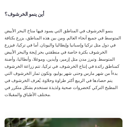
أين ينمو الخرشوف؟
ينمو الخرشوف في المناطق التي يسود فيها مناخ البحر الأبيض
المتوسط في جميع أنحاء العالم. ومن بين هذه المناطق، يزرع بكثافة
في دول مثل تركيا وإسبانيا وإيطاليا واليونان. أما في تركيا، فيزرع
الخرشوف بكثرة خاصة في منطقتي بحر إيجة والبحر الأبيض
المتوسط. وتبرز مدن مثل إزمير، وأيدين، وموغلا، وأنطاليا، وأضنة
كمناطق رائدة في إنتاج الخرشوف. في تركيا، تتم زراعة الخرشوف
بدءاً من شهر مارس وحتى شهر يوليو، وتكون ثمار الخرشوف التي
يتم حصادها في الربيع أكثر طراوة وحلاوة. يُعرف الخرشوف في
المطبخ التركي كخضروات صحية ولذيذة تستخدم بشكل متكرر في
مختلف الأطباق والمقبلات.