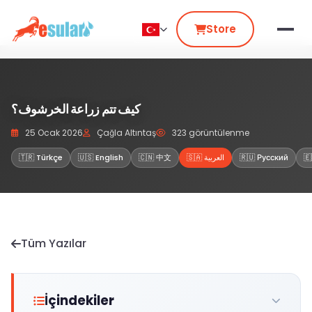
Store
كيف تتم زراعة الخرشوف؟
25 Ocak 2026
Çağla Altıntaş
323 görüntülenme
🇪
🇷🇺 Русский
🇸🇦 العربية
🇨🇳 中文
🇺🇸 English
🇹🇷 Türkçe
Tüm Yazılar
İçindekiler