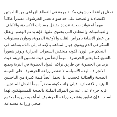
تحتل زراعة الخرشوف مكانة مهمة في القطاع الزراعي من الناحيتين
الاقتصادية والصحية على حد سواء. يعتبر الخرشوف مصدراً غذائياً
مهماً له فوائد صحية عديدة. بفضل مضادات الأكسدة، والألياف،
والفيتامينات والمعادن التي يحتوي عليها، فإنه يدعم الهضم، ويقلل
من خطر الإصابة بأمراض القلب والأوعية الدموية، ويوازن مستويات
السكر في الدم ويقوي جهاز المناعة. بالإضافة إلى ذلك، يساهم في
التحكم في الوزن لكونه منخفض السعرات الحرارية ويوفر شعوراً
بالشبع. كما يعتبر الخرشوف مهماً أيضاً من حيث تحسين التربة، حيث
يزيد من الخصوبة عن طريق تراكم المواد العضوية في التربة ويمنع
الانجراف. لهذه الأسباب، لا تقتصر زراعة الخرشوف على القيمة
الصحية والغذائية فحسب، بل تحمل أيضاً قيمة كبيرة من الناحيتين
البيئية والاقتصادية. فإلى جانب كونه مصدراً مهماً للدخل للمنتجين،
فإنه جزء لا غنى عنه من الموائد المليئة بالصحة للمستهلكين. لهذا
السبب، فإن تطوير وتشجيع زراعة الخرشوف له أهمية حيوية لمجتمع
صحي وزراعة مستدامة.