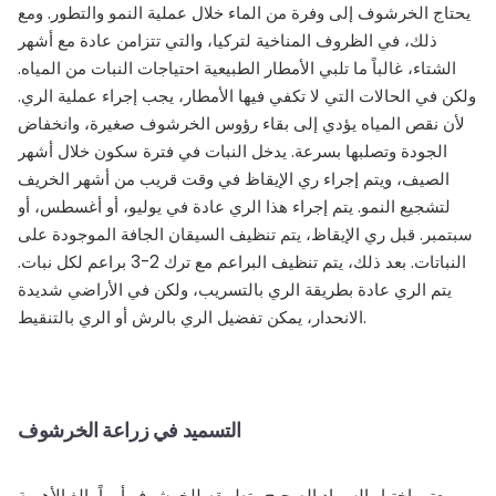
يحتاج الخرشوف إلى وفرة من الماء خلال عملية النمو والتطور. ومع
ذلك، في الظروف المناخية لتركيا، والتي تتزامن عادة مع أشهر
الشتاء، غالباً ما تلبي الأمطار الطبيعية احتياجات النبات من المياه.
ولكن في الحالات التي لا تكفي فيها الأمطار، يجب إجراء عملية الري.
لأن نقص المياه يؤدي إلى بقاء رؤوس الخرشوف صغيرة، وانخفاض
الجودة وتصلبها بسرعة. يدخل النبات في فترة سكون خلال أشهر
الصيف، ويتم إجراء ري الإيقاظ في وقت قريب من أشهر الخريف
لتشجيع النمو. يتم إجراء هذا الري عادة في يوليو، أو أغسطس، أو
سبتمبر. قبل ري الإيقاظ، يتم تنظيف السيقان الجافة الموجودة على
النباتات. بعد ذلك، يتم تنظيف البراعم مع ترك 2-3 براعم لكل نبات.
يتم الري عادة بطريقة الري بالتسريب، ولكن في الأراضي شديدة
الانحدار، يمكن تفضيل الري بالرش أو الري بالتنقيط.
التسميد في زراعة الخرشوف
يعتبر اختيار السماد الصحيح وتطبيقه للخرشوف أمراً بالغ الأهمية