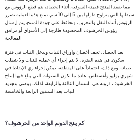
مما يفقد المنتج قيمته السوقية. أثناء الحصاد، يتم قطع الرؤوس مع
سيقانها التي يتراوح طولها بين 5 إلى 10 سم. تمنع هذه العملية تضرر
الرؤوس أثناء النقل والتخزين، وتحافظ على جودة المنتج. يتم إرسال
رؤوس الخرشوف المحصودة طازجة إلى الأسواق أو مرافق
المعالجة.
بعد الحصاد، تجف أغصان وأوراق النبات ويدخل النبات في فترة
سكون. في هذه الفترة، لا يتم إجراء أي عملية للنبات ولا يتطلب
صيانة. ومع ذلك، اعتماداً على المنطقة، يمكن إجراء ري الإيقاظ في
شهري يوليو وأغسطس.
عادة ما تكون السنوات التي يبلغ فيها إنتاج
الخرشوف ذروته هي السنتان الثالثة والرابعة. لذلك، يوصى بتجديد
النبات بعد السنتين الرابعة والخامسة.
كم ينتج الدونم الواحد من الخرشوف؟