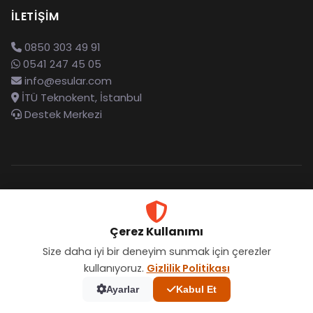
İLETIŞIM
0850 303 49 91
0541 247 45 05
info@esular.com
İTÜ Teknokent, İstanbul
Destek Merkezi
BÜLTENIMIZE ABONE OLUN
Çerez Kullanımı
Tarım teknolojileri, yeni ürünler ve
Size daha iyi bir deneyim sunmak için çerezler
kullanıyoruz.
Gizlilik Politikası
kampanyalardan haberdar olun.
Ayarlar
Kabul Et