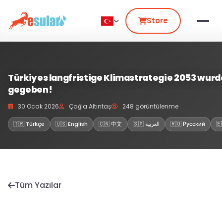
Store
Türkiyes langfristige Klimastrategie 2053 wurd
gegeben!
30 Ocak 2026
Çağla Altıntaş
248 görüntülenme
🇹🇷 Türkçe
🇺🇸 English
🇨🇳 中文
🇸🇦 العربية
🇷🇺 Русский
🇪
Tüm Yazılar