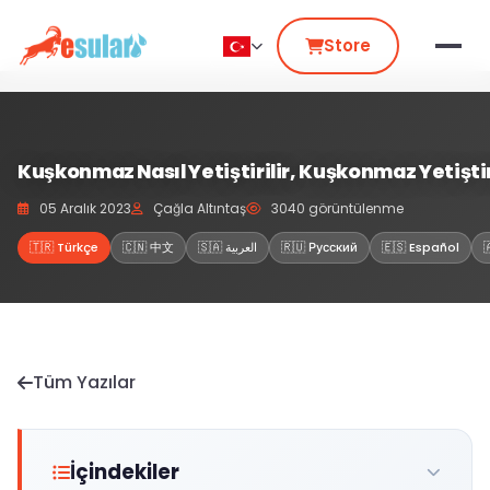
Store
Kuşkonmaz Nasıl Yetiştirilir, Kuşkonmaz Yetiştiri
05 Aralık 2023
Çağla Altıntaş
3040 görüntülenme
🇹🇷 Türkçe
🇨🇳 中文
🇸🇦 العربية
🇷🇺 Русский
🇪🇸 Español
Tüm Yazılar
İçindekiler